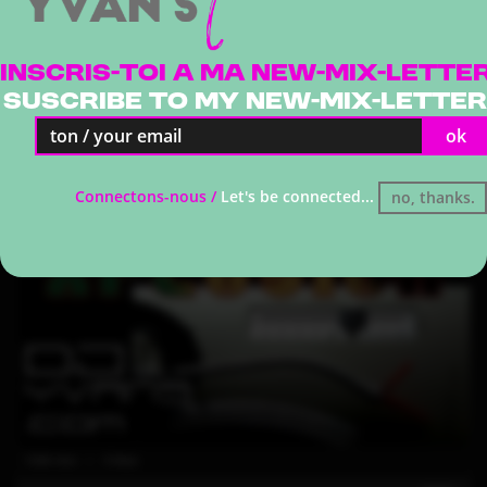
Inscris-toi a ma NEW-MIX-LETTE
Suscribe to my NEW-MIX-LETTER
ok
Connectons-nous /
Let's be connected...
no, thanks.
1236 clics | 3 likes