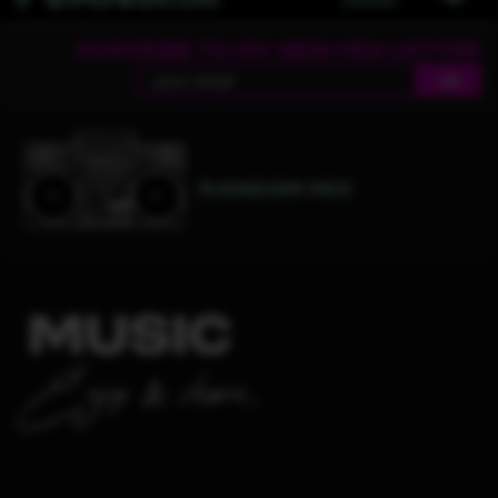
Suscribe to my NEW-MIX-LETTER
ok
RANDOM MIX
MUSIC
E njoy & share...