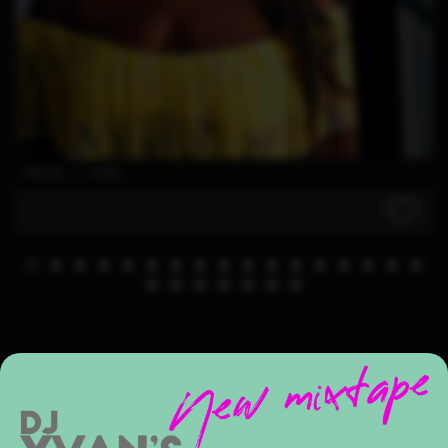
168 clics | 4 likes
PLAY IT AGAIN
Mix DanceHall Xplosion part. 2