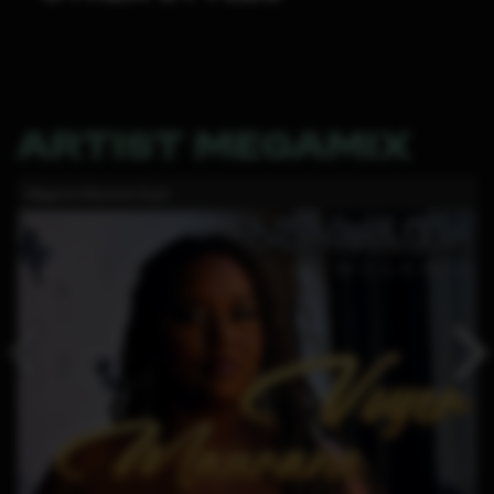
ARTIST MEGAMIX
Mégamix Maurane Voyer