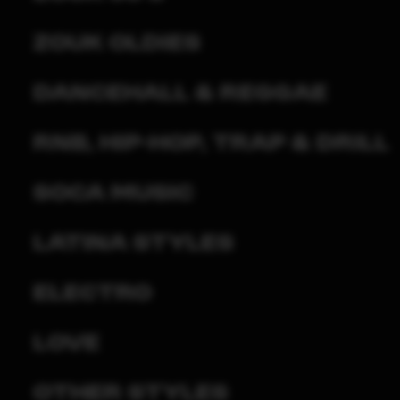
Zouk Oldies
Dancehall & Reggae
RnB, Hip-Hop, Trap & Drill
Soca Music
Latina Styles
Electro
Love
Other Styles