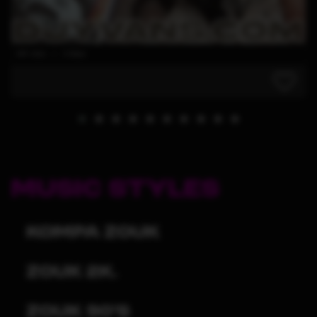
241 clics | 2 likes
MUSIC STYLES
Kompa Zouk
Zouk 2K.
Zouk 90's