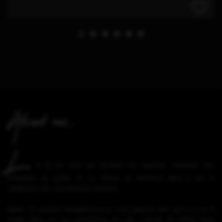
About me...
L
e DJ est celui qui derrière ses platines, transmet des
émotions au public et se réjouit du bonheur dont il est le
catalyseur lors d’ambiances festives.
Après 25 années d'expérience je crois pouvoir dire qu'il y a un fil
rouge dans ce qui caractérise les DJ’s. L'école du DJ’ing nous