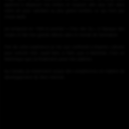
apprend à dépasser nos limites et toujours aller plus loin dans
notre art pour satisfaire au plus grand nombre, ce qui n’est pas
chose aisée.
J'ai remporté en 1994 le premier « Choc des DJ », à l'époque des
vinyles et fait mes grands débuts dans le monde de l’animation.
Fort de cette expérience je me suis confronté à d'autres cultures
pour enrichir mon savoir-faire, à Paris puis à Montréal. C'est en
Martinique que j'ai finalement posé mes platines.
Au Canada, j’ai notamment acquis des compétences en matière de
développement de Sites Internet.